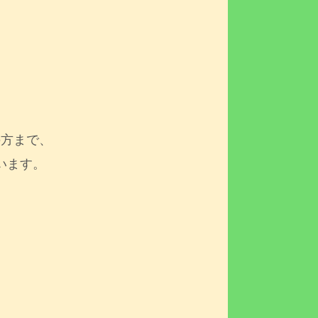
、
、
の方まで、
います。